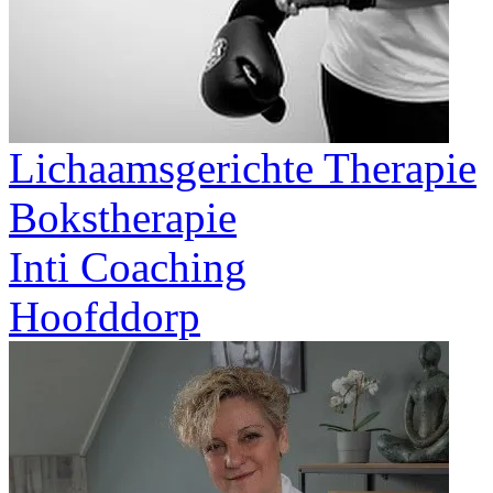
Lichaamsgerichte Therapie
Bokstherapie
Inti Coaching
Hoofddorp