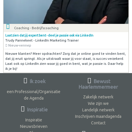
Coaching - Bedrijfscoaching
Laat zien dat jij expert bent - deel je passie ook via LinkedIn
Trudy Pannekeet - LinkedIn Marketing Trainer
Nieuw-vennep
Nieuwe klanten? Meer opdrachten? Zorg dat je online goed te vinden bent,
dat jij eruit springt. Als je uitstraalt waar jij voor staat, is succes verzekerd.
Laat ook op LinkedIn zien waar jij goed in bent, wat je passie is. Daar help
ik je bij!
Ik zoek
Bewust
Haarlemmermeer
een Professional/Organisatie
Zakelijk netwerk
de Agenda
Wie zijn we
Inspiratie
Landelijk netwerk
Inschrijven maandagenda
Inspiratie
Contact
Nieuwsbrieven