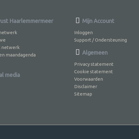
ust Haarlemmermeer
Mijn Account
 netwerk
Inloggen
 we
Support / Ondersteuning
k netwerk
Algemeen
jven maandagenda
Privacy statement
Cookie statement
al media
Voorwaarden
Disclaimer
Sitemap