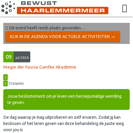
Dit event heeft reeds plaats gevonden ...
KIJK IN DE AGENDA VOOR ACTUELE ACTIVITEITEN →
09
jul 2026
Magie der Fascia Gantke Akademie
Cruquius
Jouw beslismoment om je leven een beroepsmatige wending
te geven.
De dag waarop je mag uitproberen en zelf ervaren. Zodat jij kan
beslissen of het leren geven van deze behandeling de juiste weg
voor jou is