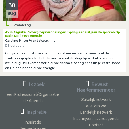
30
aug
Wandeling
4 x in Augustus Zomergroepswandelingen : Spring eens uit je vaste spoor en Op
pad naar nieuwe energie
Caroline Pinter Wandelcoaching
Hoofddorp
Gun jezelf een rustig moment in de natuur en wandel mee rond de
Toolenburgerplas. Na het thema Even uit de dagelijkse drukte wandelen
we in augustus verder met nieuwe thema's: Spring eens uit je vaste spoor
en Op pad naar nieuwe energie.
Ik zoek
Bewust
Haarlemmermeer
een Professional/Organisatie
Zakelijk netwerk
de Agenda
Wie zijn we
Inspiratie
Landelijk netwerk
Inschrijven maandagenda
Inspiratie
Contact
Nieuwsbrieven