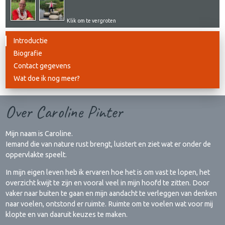
Klik om te vergroten
Introductie
Biografie
Contact gegevens
Wat doe ik nog meer?
Over Caroline Pinter
Mijn naam is Caroline.
Iemand die van nature rust brengt, luistert en ziet wat er onder de
oppervlakte speelt.
In mijn eigen leven heb ik ervaren hoe het is om vast te lopen, het
overzicht kwijt te zijn en vooral veel in mijn hoofd te zitten. Door
vaker naar buiten te gaan en mijn aandacht te verleggen van denken
naar voelen, ontstond er ruimte. Ruimte om te voelen wat voor mij
klopte en van daaruit keuzes te maken.