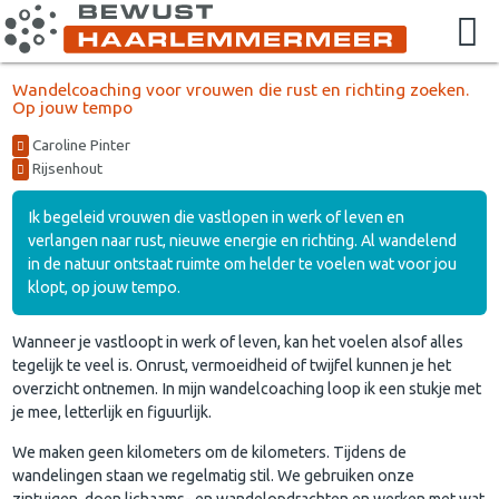
Wandelcoaching voor vrouwen die rust en richting zoeken.
Op jouw tempo
Caroline Pinter
Rijsenhout
Ik begeleid vrouwen die vastlopen in werk of leven en
verlangen naar rust, nieuwe energie en richting. Al wandelend
in de natuur ontstaat ruimte om helder te voelen wat voor jou
klopt, op jouw tempo.
Wanneer je vastloopt in werk of leven, kan het voelen alsof alles
tegelijk te veel is. Onrust, vermoeidheid of twijfel kunnen je het
overzicht ontnemen. In mijn wandelcoaching loop ik een stukje met
je mee, letterlijk en figuurlijk.
We maken geen kilometers om de kilometers. Tijdens de
wandelingen staan we regelmatig stil. We gebruiken onze
zintuigen, doen lichaams- en wandelopdrachten en werken met wat