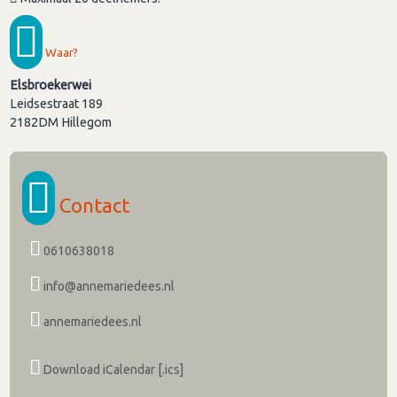
Waar?
Elsbroekerwei
Leidsestraat 189
2182DM
Hillegom
Contact
0610638018
info@annemariedees.nl
annemariedees.nl
Download iCalendar [.ics]