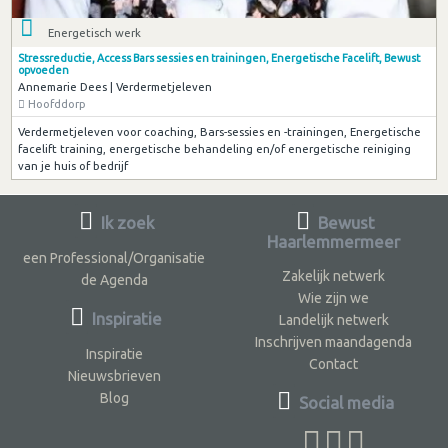
Energetisch werk
Stressreductie, Access Bars sessies en trainingen, Energetische Facelift, Bewust
opvoeden
Annemarie Dees | Verdermetjeleven
Hoofddorp
Verdermetjeleven voor coaching, Bars-sessies en -trainingen, Energetische
facelift training, energetische behandeling en/of energetische reiniging
van je huis of bedrijf
Ik zoek
Bewust
Haarlemmermeer
een Professional/Organisatie
Zakelijk netwerk
de Agenda
Wie zijn we
Inspiratie
Landelijk netwerk
Inschrijven maandagenda
Inspiratie
Contact
Nieuwsbrieven
Blog
Social media