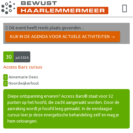
Dit event heeft reeds plaats gevonden ...
KIJK IN DE AGENDA VOOR ACTUELE ACTIVITEITEN →
30
jul 2026
Access Bars cursus
Annemarie Dees
Noordwijkerhout
Diepe ontspanning ervaren? Access Bars® staat voor 32
punten op het hoofd, die zacht aangeraakt worden. Door de
aanraking wordt je hoofd leeg gemaakt. In de eendaagse
cursus leer je deze energetische behandeling zelf en mag je
hem ontvangen.