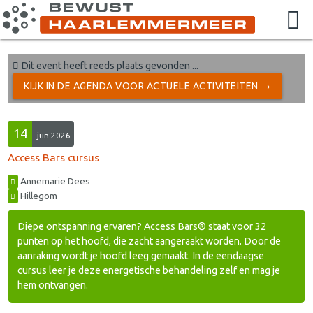
Dit event heeft reeds plaats gevonden ...
KIJK IN DE AGENDA VOOR ACTUELE ACTIVITEITEN →
14
jun 2026
Access Bars cursus
Annemarie Dees
Hillegom
Diepe ontspanning ervaren? Access Bars® staat voor 32
punten op het hoofd, die zacht aangeraakt worden. Door de
aanraking wordt je hoofd leeg gemaakt. In de eendaagse
cursus leer je deze energetische behandeling zelf en mag je
hem ontvangen.