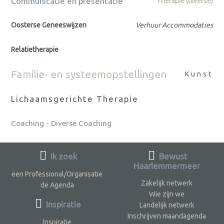
Communicatie en presentatie
Therapie (diverse)
Oosterse Geneeswijzen
Verhuur Accommodaties
Relatietherapie
Familie- en systeemopstellingen
Kunst
Lichaamsgerichte Therapie
Coaching - Diverse Coaching
Ik zoek
Bewust
Haarlemmermeer
een Professional/Organisatie
Zakelijk netwerk
de Agenda
Wie zijn we
Inspiratie
Landelijk netwerk
Inschrijven maandagenda
Inspiratie