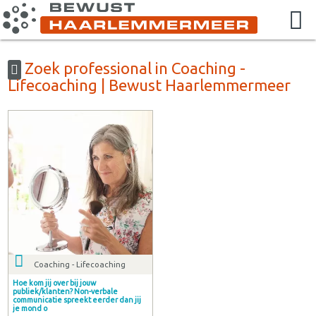
Zoek professional in Coaching -
Lifecoaching | Bewust Haarlemmermeer
Coaching - Lifecoaching
Hoe kom jij over bij jouw
publiek/klanten? Non-verbale
communicatie spreekt eerder dan jij
je mond o