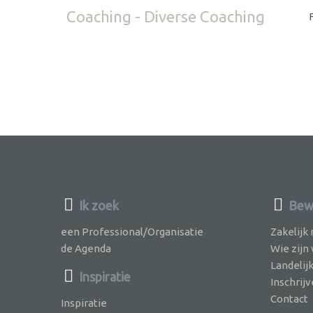
Coaching - Diverse Coaching
Ik zoek
Bew
een Professional/Organisatie
Zakelijk
de Agenda
Wie zijn
Landelij
Inspiratie
Inschri
Contact
Inspiratie