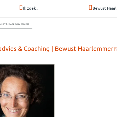
Ik zoek...
Bewust Haa
ewust Haarlemmermeer
sadvies & Coaching | Bewust Haarlemmer