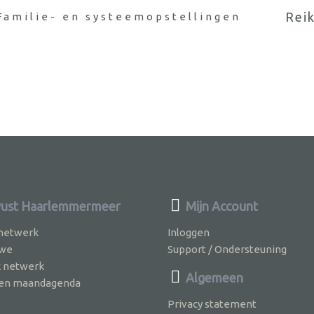
Rei
Familie- en systeemopstellingen
ust Haarlemmermeer
Mijn Account
 netwerk
Inloggen
 we
Support / Ondersteuning
k netwerk
Algemeen
jven maandagenda
Privacy statement