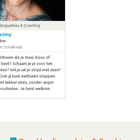
dingsadvies & Coaching
aching
kker
m Schalkwijk
etbuien als je moe, boos of
 bent? Schaam je je voor het
en? Wil je uit je strijd met eten?
 Ook jij kunt eetbuien stoppen.
kunt lekker eten, zonder angst
rschieten. Je bent welkom.