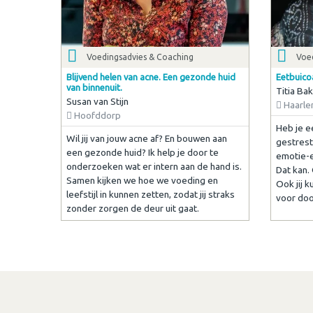
Voedingsadvies & Coaching
Voe
Blijvend helen van acne. Een gezonde huid
Eetbuico
van binnenuit.
Titia Ba
Susan van Stijn
Haarle
Hoofddorp
Heb je e
Wil jij van jouw acne af? En bouwen aan
gestrest
een gezonde huid? Ik help je door te
emotie-et
onderzoeken wat er intern aan de hand is.
Dat kan.
Samen kijken we hoe we voeding en
Ook jij 
leefstijl in kunnen zetten, zodat jij straks
voor doo
zonder zorgen de deur uit gaat.