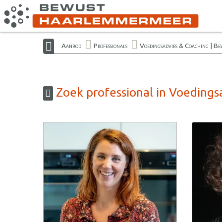
Aanbod
Professionals
Voedingsadvies & Coaching | B
Zoek professional in Voeding