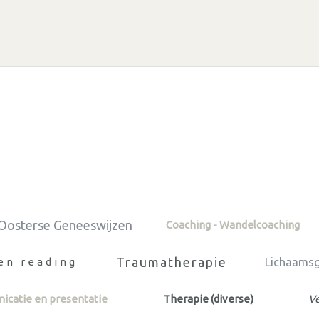
Oosterse Geneeswijzen
Coaching - Wandelcoaching
Traumatherapie
en reading
Lichaamsg
catie en presentatie
Therapie (diverse)
V