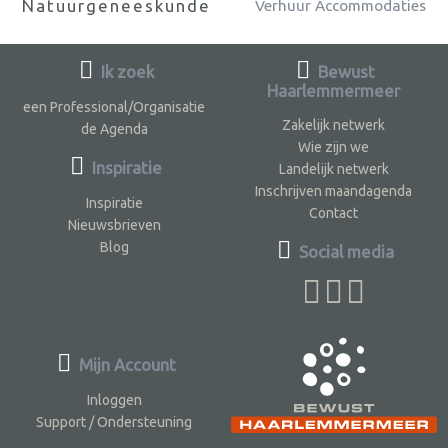
Natuurgeneeskunde
Verhuur Accommodaties
Ik zoek
Bewust
Haarlemmermeer
een Professional/Organisatie
Zakelijk netwerk
de Agenda
Wie zijn we
Inspiratie
Landelijk netwerk
Inschrijven maandagenda
Inspiratie
Contact
Nieuwsbrieven
Blog
Social media
Mijn Account
Inloggen
Support / Ondersteuning