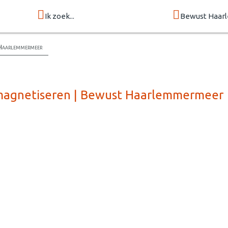
Ik zoek...
Bewust Haa
 Haarlemmermeer
n magnetiseren | Bewust Haarlemmermeer