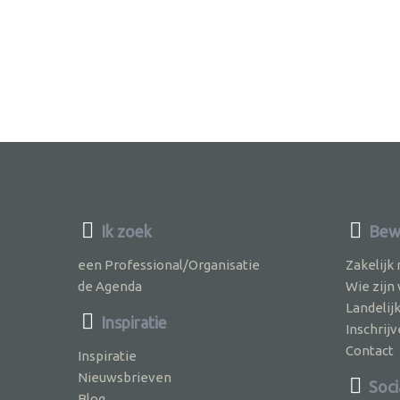
Ik zoek
Bew
een Professional/Organisatie
Zakelijk
de Agenda
Wie zijn
Landelij
Inspiratie
Inschri
Contact
Inspiratie
Nieuwsbrieven
Soci
Blog