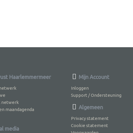
ust Haarlemmermeer
Mijn Account
 netwerk
Inloggen
 we
Support / Ondersteuning
k netwerk
Algemeen
jven maandagenda
Privacy statement
Cookie statement
al media
Voorwaarden