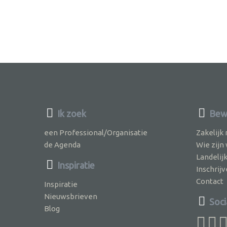
Ik zoek
Bew
een Professional/Organisatie
Zakelijk
de Agenda
Wie zijn
Landelij
Inspiratie
Inschri
Contact
Inspiratie
Nieuwsbrieven
Soci
Blog