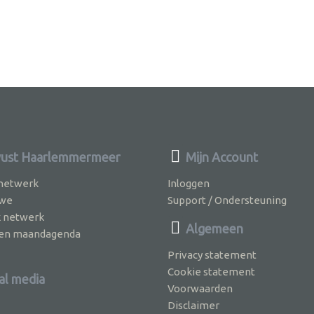
ust Haarlemmermeer
Mijn Account
 netwerk
Inloggen
 we
Support / Ondersteuning
k netwerk
Algemeen
jven maandagenda
Privacy statement
Cookie statement
al media
Voorwaarden
Disclaimer