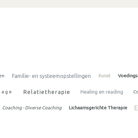
Familie- en systeemopstellingen
en
Kunst
Voedings
Relatietherapie
sage
Healing en reading
Co
E
Coaching - Diverse Coaching
Lichaamsgerichte Therapie