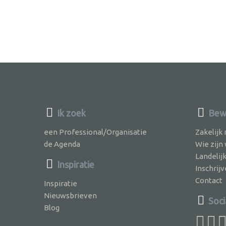
Ik zoek
Bew
een Professional/Organisatie
Zakelijk
de Agenda
Wie zijn
Landelij
Inspiratie
Inschri
Contact
Inspiratie
Nieuwsbrieven
Soci
Blog