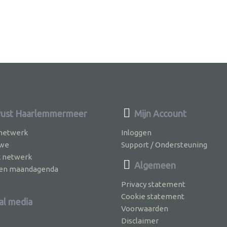
ust Haarlemmermeer
Mijn Account
 netwerk
Inloggen
 we
Support / Ondersteuning
k netwerk
Algemeen
jven maandagenda
Privacy statement
Cookie statement
al media
Voorwaarden
Disclaimer