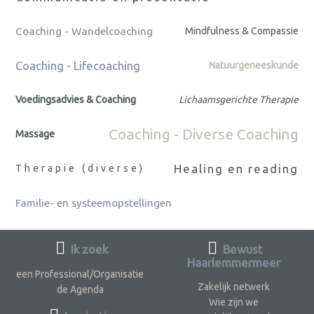
Coaching - Wandelcoaching
Mindfulness & Compassie
Coaching - Lifecoaching
Natuurgeneeskunde
Voedingsadvies & Coaching
Lichaamsgerichte Therapie
Coaching - Diverse Coaching
Massage
Healing en reading
Therapie (diverse)
Familie- en systeemopstellingen
Ik zoek
Bewust
Haarlemmermeer
een Professional/Organisatie
Zakelijk netwerk
de Agenda
Wie zijn we