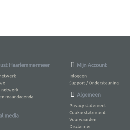
ust Haarlemmermeer
Mijn Account
 netwerk
Inloggen
 we
Support / Ondersteuning
k netwerk
Algemeen
jven maandagenda
Privacy statement
Cookie statement
al media
Voorwaarden
Disclaimer