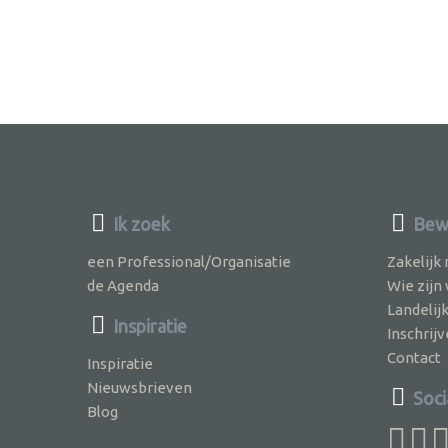
Ik zoek
Bew
een Professional/Organisatie
Zakelijk
de Agenda
Wie zijn
Landelij
Inspiratie
Inschri
Contact
Inspiratie
Nieuwsbrieven
Soci
Blog