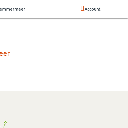
rlemmermeer
Account
eer
 ?