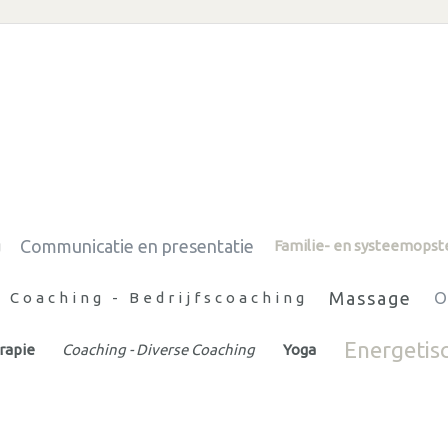
Communicatie en presentatie
g
Familie- en systeemopst
Massage
Coaching - Bedrijfscoaching
O
Energetis
rapie
Coaching - Diverse Coaching
Yoga