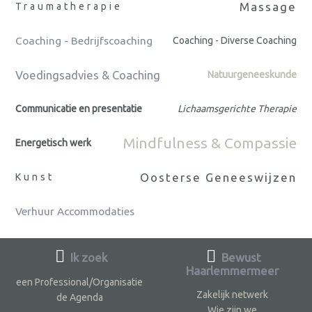
Massage
Traumatherapie
Coaching - Bedrijfscoaching
Coaching - Diverse Coaching
Voedingsadvies & Coaching
Natuurgeneeskunde
Communicatie en presentatie
Lichaamsgerichte Therapie
Mindfulness & Compassie
Energetisch werk
Oosterse Geneeswijzen
Kunst
Verhuur Accommodaties
Ik zoek
Bewust
Haarlemmermeer
een Professional/Organisatie
Zakelijk netwerk
de Agenda
Wie zijn we