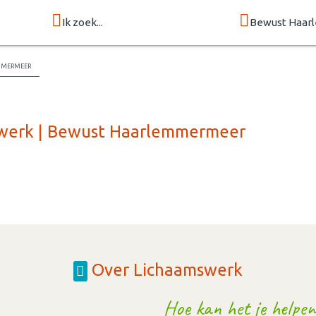
Ik zoek...
Bewust Haa
mmermeer
swerk | Bewust Haarlemmermeer
Over Lichaamswerk
Hoe kan het je helpen