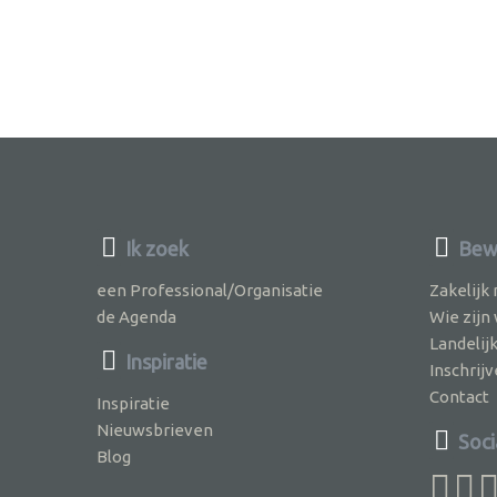
Ik zoek
Bew
een Professional/Organisatie
Zakelijk
de Agenda
Wie zijn
Landelij
Inspiratie
Inschri
Contact
Inspiratie
Nieuwsbrieven
Soci
Blog