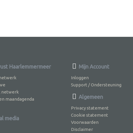
ust Haarlemmermeer
Mijn Account
 netwerk
Inloggen
 we
Support / Ondersteuning
k netwerk
Algemeen
jven maandagenda
Privacy statement
Cookie statement
al media
Voorwaarden
Disclaimer