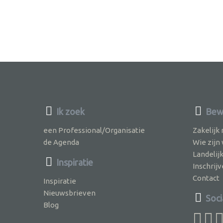
Ik zoek
Bew
een Professional/Organisatie
Zakelijk
de Agenda
Wie zijn
Landelij
Inspiratie
Inschri
Contact
Inspiratie
Nieuwsbrieven
Soci
Blog