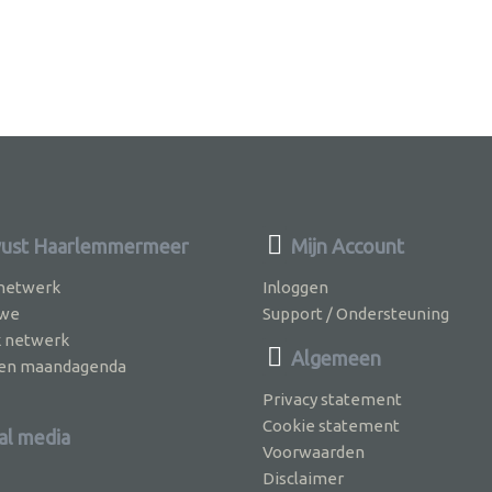
ust Haarlemmermeer
Mijn Account
 netwerk
Inloggen
 we
Support / Ondersteuning
k netwerk
Algemeen
jven maandagenda
Privacy statement
Cookie statement
al media
Voorwaarden
Disclaimer